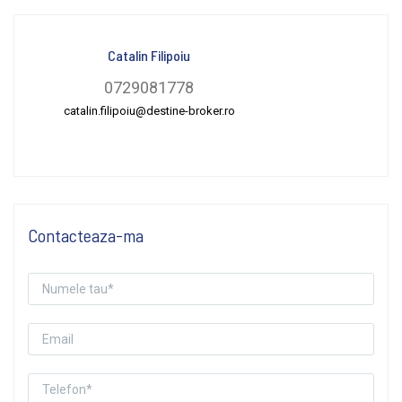
Catalin Filipoiu
0729081778
catalin.filipoiu@destine-broker.ro
Contacteaza-ma