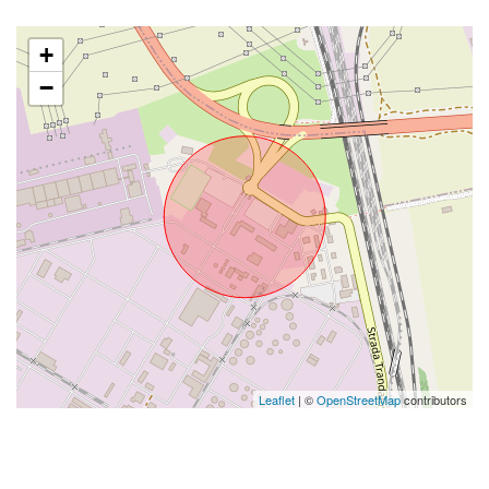
+
−
Leaflet
| ©
OpenStreetMap
contributors