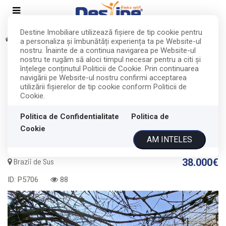
Destine Imobiliare utilizează fişiere de tip cookie pentru
Vanzare
Terenuri
Brazii de Sus
a personaliza și îmbunătăți experiența ta pe Website-ul
RETRAS
nostru. Înainte de a continua navigarea pe Website-ul
nostru te rugăm să aloci timpul necesar pentru a citi și
Acest anunt nu mai este activ !
înțelege conținutul Politicii de Cookie. Prin continuarea
navigării pe Website-ul nostru confirmi acceptarea
utilizării fişierelor de tip cookie conform Politicii de
Teren situat în intravilan ul comunei
Cookie.
Brazi, 1257 mp, construcție
Politica de Confidentialitate
Politica de
demolabila
Cookie
AM INTELES
Brazii de Sus
38.000€
ID: P5706
88