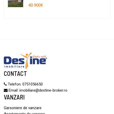
40.900€
CONTACT
Telefon:
0751056650
Email:
imobiliare@destine-broker.ro
VANZARI
Garsoniere de vanzare
Apartamente de vanzare