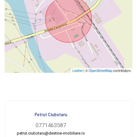
Leaflet
| ©
OpenStreetMap
contributors
Petrut Ciubotaru
0771463587
petrut.ciubotaru@destine-imobiliare.ro