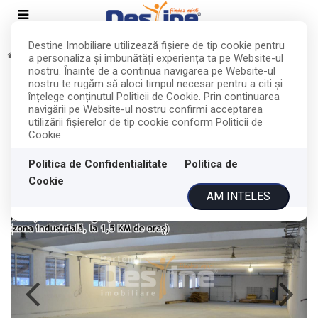
Destine Imobiliare utilizează fişiere de tip cookie pentru
Inchiriere
Spatii industriale
Vaslui
Industriala
a personaliza și îmbunătăți experiența ta pe Website-ul
nostru. Înainte de a continua navigarea pe Website-ul
Hala productie, zona Industriala,
nostru te rugăm să aloci timpul necesar pentru a citi și
înțelege conținutul Politicii de Cookie. Prin continuarea
Vaslui
navigării pe Website-ul nostru confirmi acceptarea
utilizării fişierelor de tip cookie conform Politicii de
Cookie.
Vaslui, Industriala
3.000€
Politica de Confidentialitate
Politica de
ID: P5518
131
Cookie
AM INTELES