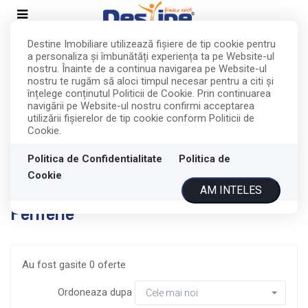
Destine Imobiliare utilizează fişiere de tip cookie pentru
a personaliza și îmbunătăți experiența ta pe Website-ul
nostru. Înainte de a continua navigarea pe Website-ul
nostru te rugăm să aloci timpul necesar pentru a citi și
Filtreaza
înțelege conținutul Politicii de Cookie. Prin continuarea
navigării pe Website-ul nostru confirmi acceptarea
utilizării fişierelor de tip cookie conform Politicii de
Cookie.
Vanzare
Terenuri
Pascani
Politica de Confidentialitate
Politica de
Cookie
Terenuri de vanzare in Pascani
AM INTELES
Periferie
Au fost gasite 0 oferte
Ordoneaza dupa
Cele mai noi