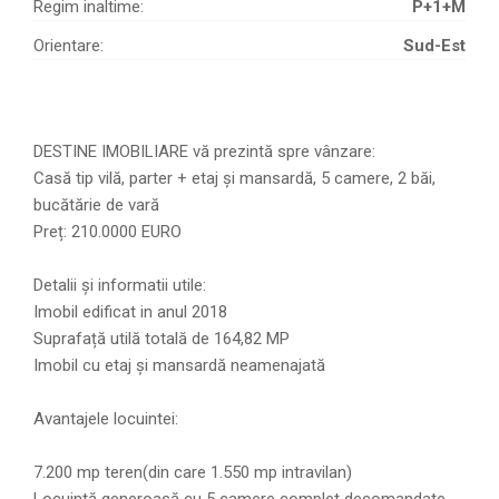
Regim inaltime:
P+1+M
Orientare:
Sud-Est
DESTINE IMOBILIARE vă prezintă spre vânzare:
Casă tip vilă, parter + etaj și mansardă, 5 camere, 2 băi,
bucătărie de vară
Preț: 210.0000 EURO
Detalii și informatii utile:
Imobil edificat in anul 2018
Suprafață utilă totală de 164,82 MP
Imobil cu etaj și mansardă neamenajată
Avantajele locuintei:
7.200 mp teren(din care 1.550 mp intravilan)
Locuintă generoasă cu 5 camere complet decomandate