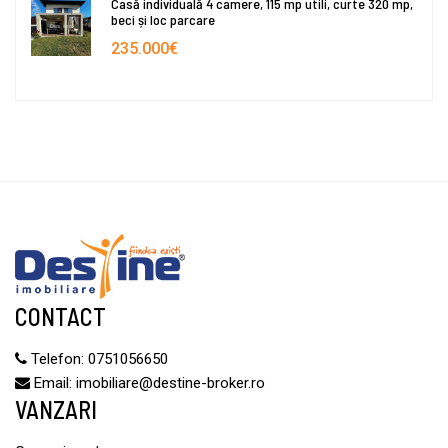
Casă individuală 4 camere, 115 mp utili, curte 320 mp,
beci și loc parcare
235.000€
CONTACT
Telefon:
0751056650
Email:
imobiliare@destine-broker.ro
VANZARI