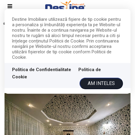
Destine Imobiliare utilizează fişiere de tip cookie pentru
Vanzare
Case
Balteni
Central
a personaliza și îmbunătăți experiența ta pe Website-ul
TOP
EXCLUSIVITATE
nostru. Înainte de a continua navigarea pe Website-ul
Comision 0%, Casa cu etaj si
nostru te rugăm să aloci timpul necesar pentru a citi și
înțelege conținutul Politicii de Cookie. Prin continuarea
mansarda, 7.200 mp teren, comuna
navigării pe Website-ul nostru confirmi acceptarea
utilizării fişierelor de tip cookie conform Politicii de
Probota
Cookie.
Politica de Confidentialitate
Politica de
Balteni, Central
210.000€
Cookie
AM INTELES
ID: P5614
157