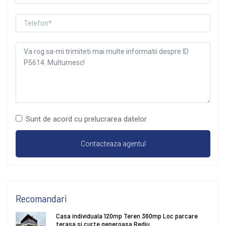
Sunt de acord cu prelucrarea datelor
Recomandari
Casa individuala 120mp Teren 360mp Loc parcare
terasa si curte generoasa Rediu