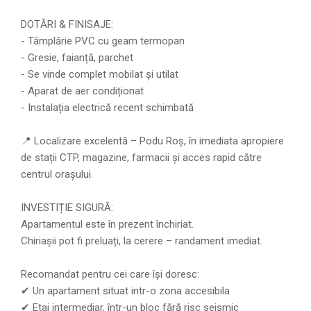
DOTĂRI & FINISAJE:
- Tâmplărie PVC cu geam termopan
- Gresie, faianță, parchet
- Se vinde complet mobilat și utilat
- Aparat de aer condiționat
- Instalația electrică recent schimbată
📍 Localizare excelentă – Podu Roș, în imediata apropiere
de stații CTP, magazine, farmacii și acces rapid către
centrul orașului.
INVESTIȚIE SIGURĂ:
Apartamentul este în prezent închiriat.
Chiriașii pot fi preluați, la cerere – randament imediat.
Recomandat pentru cei care își doresc:
✔ Un apartament situat intr-o zona accesibila
✔ Etaj intermediar, într-un bloc fără risc seismic