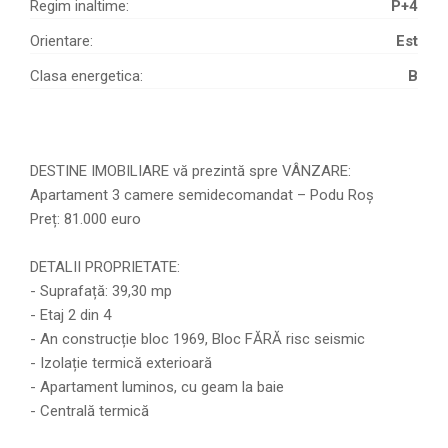
Regim inaltime:
P+4
Orientare:
Est
Clasa energetica:
B
DESTINE IMOBILIARE vă prezintă spre VÂNZARE:
Apartament 3 camere semidecomandat – Podu Roș
Preț: 81.000 euro
DETALII PROPRIETATE:
- Suprafață: 39,30 mp
- Etaj 2 din 4
- An construcție bloc 1969, Bloc FĂRĂ risc seismic
- Izolație termică exterioară
- Apartament luminos, cu geam la baie
- Centrală termică