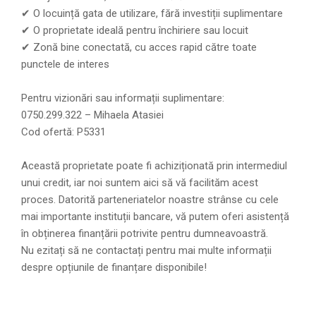
✔ O locuință gata de utilizare, fără investiții suplimentare
✔ O proprietate ideală pentru închiriere sau locuit
✔ Zonă bine conectată, cu acces rapid către toate
punctele de interes
Pentru vizionări sau informații suplimentare:
0750.299.322 – Mihaela Atasiei
Cod ofertă: P5331
Această proprietate poate fi achiziționată prin intermediul
unui credit, iar noi suntem aici să vă facilităm acest
proces. Datorită parteneriatelor noastre strânse cu cele
mai importante instituții bancare, vă putem oferi asistență
în obținerea finanțării potrivite pentru dumneavoastră.
Nu ezitați să ne contactați pentru mai multe informații
despre opțiunile de finanțare disponibile!