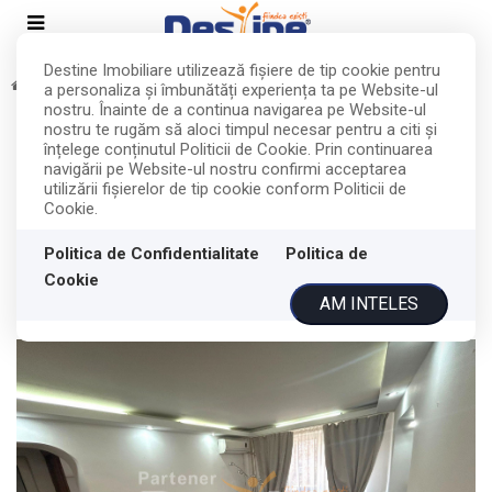
Destine Imobiliare utilizează fişiere de tip cookie pentru
Vanzare
Apartamente
Iasi
Podu Ros
a personaliza și îmbunătăți experiența ta pe Website-ul
nostru. Înainte de a continua navigarea pe Website-ul
Podu Ros - Apartament 3 camere
nostru te rugăm să aloci timpul necesar pentru a citi și
înțelege conținutul Politicii de Cookie. Prin continuarea
semidecomandat, MOBILAT și
navigării pe Website-ul nostru confirmi acceptarea
utilizării fişierelor de tip cookie conform Politicii de
UTILAT
Cookie.
Politica de Confidentialitate
Politica de
Iasi, Podu Ros
81.000€
Cookie
AM INTELES
ID: P5608
124