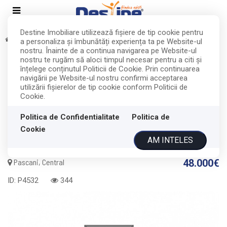
Destine Imobiliare utilizează fişiere de tip cookie pentru
Vanzare
Apartamente
Pascani
Central
a personaliza și îmbunătăți experiența ta pe Website-ul
EXCLUSIVITATE
RETRAS
nostru. Înainte de a continua navigarea pe Website-ul
nostru te rugăm să aloci timpul necesar pentru a citi și
Acest anunt nu mai este activ !
înțelege conținutul Politicii de Cookie. Prin continuarea
navigării pe Website-ul nostru confirmi acceptarea
utilizării fişierelor de tip cookie conform Politicii de
Comision Zero% Apartament 2
Cookie.
camere, 49MP, etaj 3/4, ultracentral
Politica de Confidentialitate
Politica de
- Pascani
Cookie
AM INTELES
Pascani, Central
48.000€
ID: P4532
344