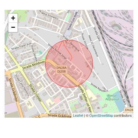
+
−
Leaflet
| ©
OpenStreetMap
contributors